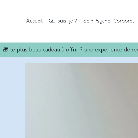
Accueil
Qui suis-je ?
Soin Psycho-Corporel
  🎁 le plus beau cadeau à offrir ? une expérience de rec