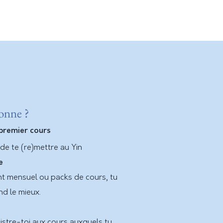
onne ?
 premier cours
de te (re)mettre au Yin
e
t mensuel ou packs de cours, tu
nd le mieux.
stre-toi aux cours auxquels tu