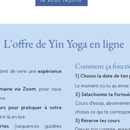
Je vous rejoins
L'offre de Yin Yoga en ligne
Comment ça foncti
tent de vivre une
expérience
1) Choisis la date de ton
Le moment où tu as envie 
emaine via Zoom
, pour vous
2) Sélectionne ta formul
re.
Cours d’essai, abonnemen
urs
pour pratiquer à votre
choisis ce qui te correspo
e là en live.
3) Réserve tes cours
rtes
(séquences guidées
Depuis ton compte, enregi