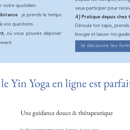
 votre quotidien.
veux participer pour recev
distance
: je prends le temps
4) Pratique depuis chez t
à vos questions.
Déroule ton tapis, prends
nt
, où vous pouvez déposer
bougie et laisse-toi guid
ent.​​
Je découvre les for
e Yin Yoga en ligne est parfa
Une guidance douce & thérapeutique