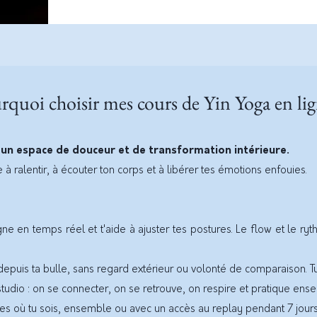
rquoi choisir mes cours de Yin Yoga en lig
 un espace de douceur et de transformation intérieure.
 à ralentir, à écouter ton corps et à libérer tes émotions enfouies.
:
e en temps réel et t'aide à ajuster tes postures. Le flow et le ry
 depuis ta bulle, sans regard extérieur ou volonté de comparaison. T
udio : on se connecter, on se retrouve, on respire et pratique en
ues où tu sois, ensemble ou avec un accès au replay pendant 7 jours