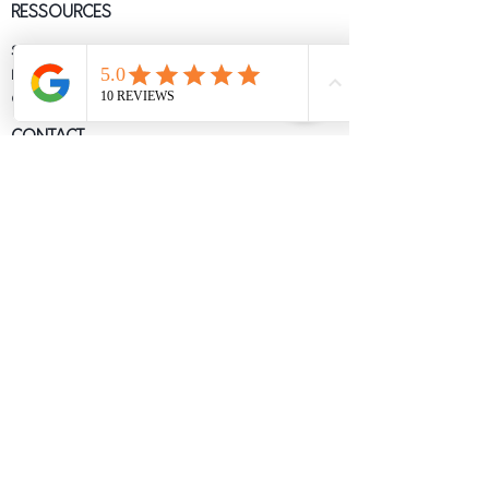
RESSOURCES
S'inscrire à la newsletter
Blog
Où me trouver ?
CONTACT
Prise de rendez-vous
06 11 30 47 08
bienetre.lasource@gmail.com
Mes formations
Télécharger mon e-book
Marine Ammar propose une thérapie par le corps
grâce au soin psycho-corporels, au massage, du yoga
et des rituels. L'intention de réapproprier son corps
et se reconnecter à ses émotions pour s'accepter
pleinement et avancer confiante et alignée.
📷
Crédit photo : Ophélie Melchior, Masha, Hugo Rosanis et