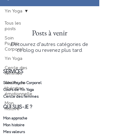
Yin Yoga
Tous les
posts
Posts à venir
Soin
Psycho
Découvrez d'autres catégories de
Corporel
ce blog ou revenez plus tard.
Yin Yoga
Cercle des
SERVICES
femmes
Atelier de
Soins Psycho Corporel
libération
Cours de Yin Yoga
émotionnelle
Cercle des femmes
Mon
QUI SUIS-JE ?
histoire
Mon approche
Mon histoire
Mes valeurs