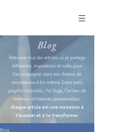
Blog
Retrouve tous les articles où
je partage
réflexions, inspirations et outils pour
t’accompagner dans ton chemin de
reconnexion à toi-même. Entre soins
psycho‑corporels, Yin Yoga, Cercles de
femmes et histoires personnelles,
chaque article est une invitation à
t’écouter et à te transformer.
Blog