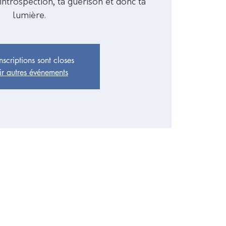
ntrospection, ta guérison et donc ta
lumière.
inscriptions sont closes
ir autres événements