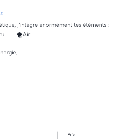
nt
tique, j'intègre énormément les éléments :
Feu 🌪Air
nergie,
eur rencontre pour t'offrir un renouveau intérieur, à la 
Prix