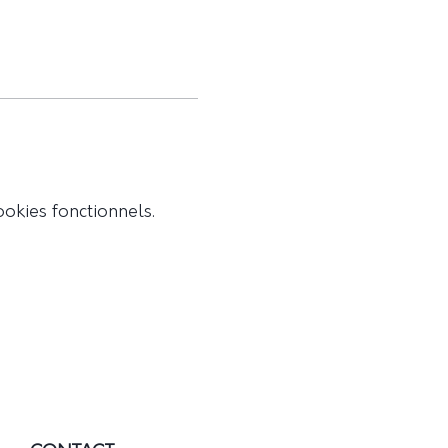
et de te connecter à la
okies fonctionnels.
era libérateur.
 et de guérison, parfois