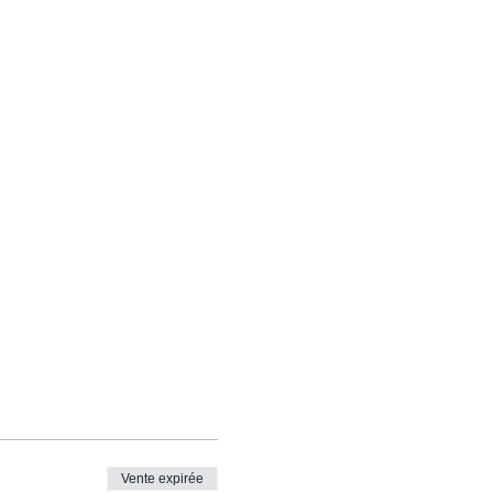
fois énergétique et
Vente expirée