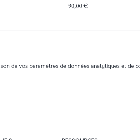
90,00 €
e de 4 cercles de femmes
où chacun des cercles te perm
e d'un élément :
rire dans l'instant présent
son de vos paramètres de données analytiques et de co
bérer de nos fardeaux
nter une nouvelle graine
re à soi
mais le même, pourtant chaque cercle te fera du bien, s
es de parole, des méditations, des rituels de libération
massage, de la danse,...