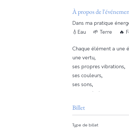
À propos de l'événeme
Dans ma pratique énergé
💧Eau 🌱 Terre 🔥 
Chaque élément a une é
une vertu,
ses propres vibrations,
ses couleurs,
ses sons,
une symbolique,
une médecine.
Billet
Je te propose d'aller à l
Type de billet
émotionnelle.