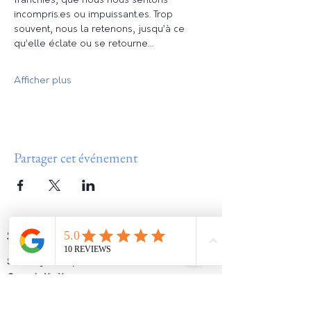
franchies, que nous nous sentons 
incompris.es ou impuissant.es. Trop 
souvent, nous la retenons, jusqu’à ce 
qu’elle éclate ou se retourne…
Afficher plus
Partager cet événement
SERVICES
Soins Psycho Corporel
Cours de Yin Yoga
Cercle des femmes