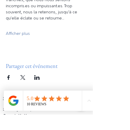
franchies, que nous nous sentons 
incompris.es ou impuissant.es. Trop 
souvent, nous la retenons, jusqu’à ce 
qu’elle éclate ou se retourne…
Afficher plus
Partager cet événement
SERVICES
Soins Psycho Corporel
Cours de Yin Yoga
Cercle des femmes